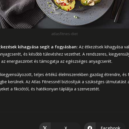
atlasfitnes-diet
étkezések kihagyása segít a fogyásban:
Az étkezések kihagyása va
 anyagcserét, és később túlevéshez vezethet. A rendszeres, kiegyensú
i az energiaszintet és támogatja az egészséges anyagcserét.
kiegyensúlyozott, teljes értékű élelmiszerekben gazdag étrendre, és f
gbe kerülnek. Az Atlas Fitnessnél biztosítjuk a szükséges útmutatást
yeket a fikciótól, és hatékonyan táplálja a szervezetét.
X
Facebook