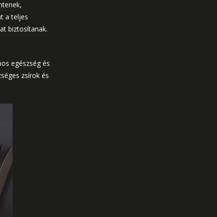
ntenek,
 a teljes
t biztosítanak.
ános egészség és
zséges zsírok és