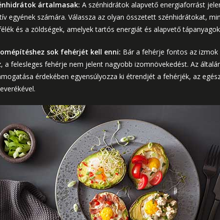
zénhidrátok ártalmasak:
A szénhidrátok alapvető energiaforrást jele
ív egyének számára. Válassza az olyan összetett szénhidrátokat, mint
élék és a zöldségek, amelyek tartós energiát és alapvető tápanyagoka
zomépítéshez sok fehérjét kell enni:
Bár a fehérje fontos az izmok
oz, a felesleges fehérje nem jelent nagyobb izomnövekedést. Az által
támogatása érdekében egyensúlyozza ki étrendjét a fehérjék, az egés
everékével.