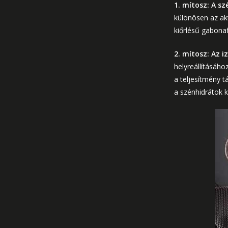
1. mítosz: A s
különösen az akt
kiőrlésű gabonaf
2. mítosz: Az i
helyreállításáh
a teljesítmény 
a szénhidrátok k