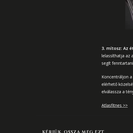
3. mítosz: Az 
lelassíthatja az
segít fenntartan
Koncentráljon a 
elérhető közelsé
elválassza a tén
Atlasfitnes >>
KÉRJÜK, OSSZA MEG EZT