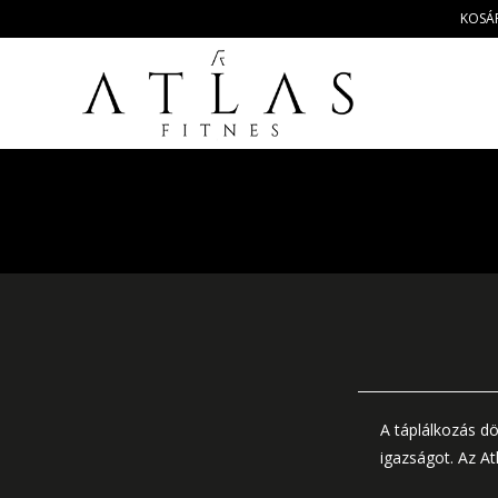
KOSÁ
A táplálkozás dö
igazságot. Az At