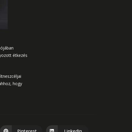
lójában
lyozott étkezés
itneszcéljai
 ahhoz, hogy
Pinterest
LinkedIn