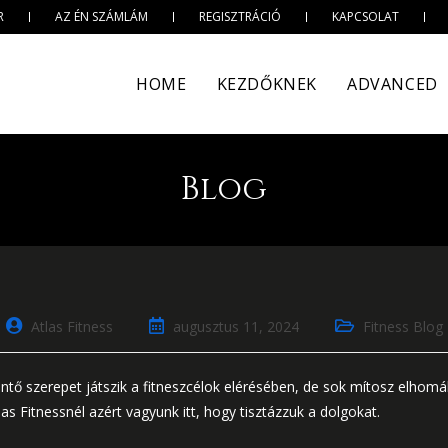
R
AZ ÉN SZÁMLÁM
REGISZTRÁCIÓ
KAPCSOLAT
HOME
KEZDŐKNEK
ADVANCED
Blog
Atlas Fitness
augusztus 11, 2024
Fitness Blog
ntő szerepet játszik a fitneszcélok elérésében, de sok mítosz elhomál
las Fitnessnél azért vagyunk itt, hogy tisztázzuk a dolgokat.